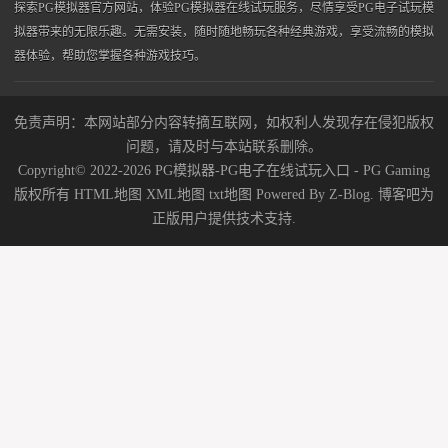
探索PG模拟器官方网站，体验PG模拟器在线试玩服务，尽情享受PG电子试玩模
拟器带来的无限乐趣。无需安装，随时随地畅玩各种经典游戏，享受流畅的模拟
器体验，帮助您掌握各种游戏技巧。
免责声明：本网站部分内容转摘互联网，如权利人发现存在侵犯版权
问题，请及时与本站联系删除。
Copyright© 2022-2026 PG模拟器-PG电子在线试玩入口 - PG Gaming
版权所有
HTML地图
XML地图
txt地图
Powered By
Z-Blog
.
博客吧
为
正版用户提供技术支持.